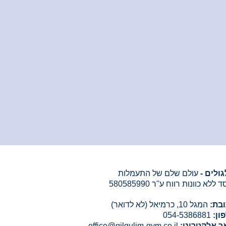
גולים -
עולם שלם של התעמלות
 ללא כוונות רווח ע''ר 580585990
בת:
המגל 10, כרמיאל (לא לדואר)
ון:
054-5386881
ר אלקטרוני:
office@gilgulim-gym.co.il