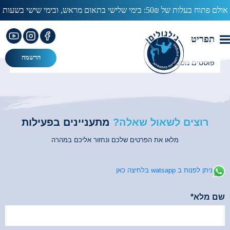
אולם פתוח בעלות של 50₪: בימי שלישי בתאום מראש, ובימי שישי בשעות
מאסטרס 2016 (3:31)
13:00-15:00
l6fmYMhig_c
עב
תפריט
הרשמה
רוצים לשאול שאלה?
מתעניינים בפעילות
מלאו את הפרטים שלכם ונחזור אליכם במהרה
ניתן לפנות ב watsapp בלחיצה כאן
שם מלא*