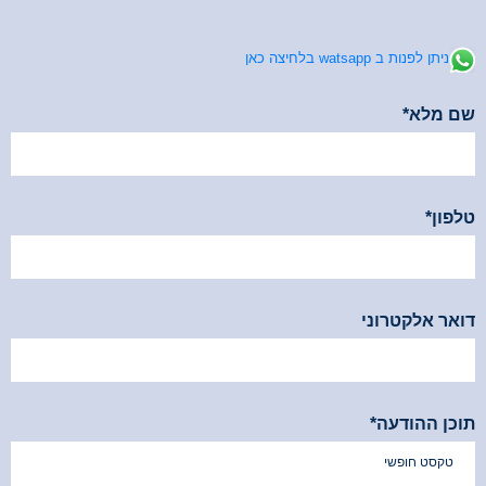
ניתן לפנות ב watsapp בלחיצה כאן
שם מלא*
*שדה זה הינו חובה
טלפון*
*שדה זה הינו חובה
דואר אלקטרוני
תוכן ההודעה*